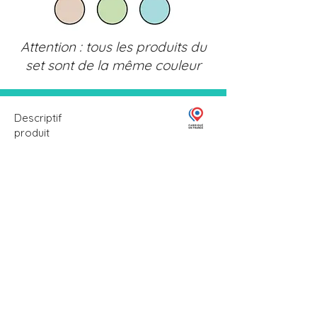
Attention : tous les produits du
set sont de la même couleur
Descriptif
produit
Fabriqué en France
Design ergonomique, sangle
incluse et rebords de sécurité
Composition : polypropylène
Age conseillé : pot : dès 15 mois
/ réducteur dès 24 mois /
marchepied dès 18 mois
Dimensions :
Marchepied : 24.5cm x 36cm x
14.6cm
Réducteur : 31.5cm x 27.4cm x
11.35cm
Pot : 29.5cm x 24.5cm x 16.5cm